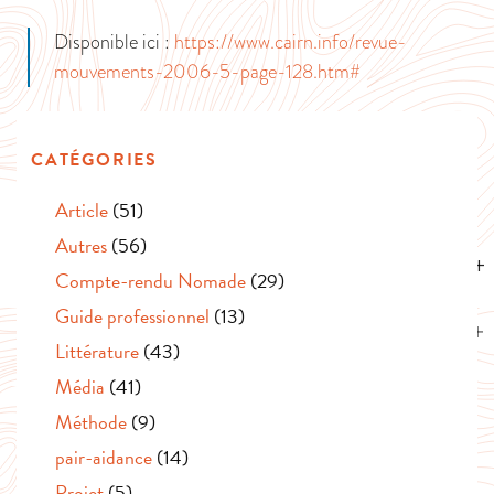
Disponible ici :
https://www.cairn.info/revue-
mouvements-2006-5-page-128.htm#
CATÉGORIES
Article
(51)
Autres
(56)
Compte-rendu Nomade
(29)
Guide professionnel
(13)
Littérature
(43)
Média
(41)
Méthode
(9)
pair-aidance
(14)
Projet
(5)