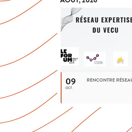
AOÛT, 2026
09
OCT.