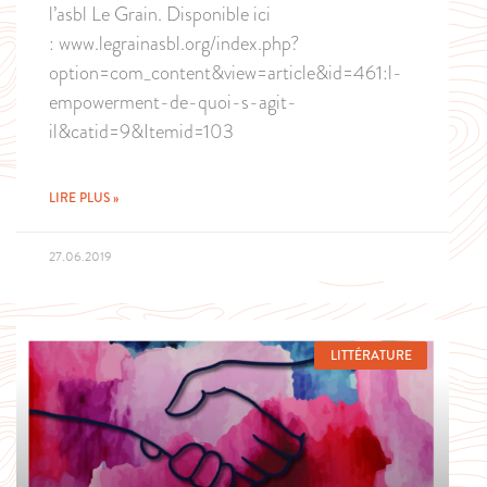
l’asbl Le Grain. Disponible ici
: www.legrainasbl.org/index.php?
option=com_content&view=article&id=461:l-
empowerment-de-quoi-s-agit-
il&catid=9&Itemid=103
LIRE PLUS »
27.06.2019
LITTÉRATURE