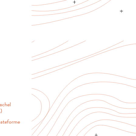
Rachel
)
plateforme