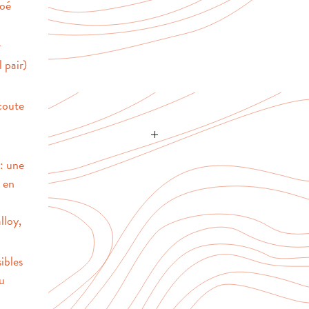
loé
r
 pair)
écoute
é: une
e en
lloy,
ibles
au