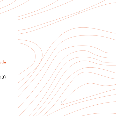
ade
13)