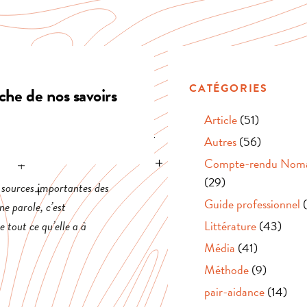
CATÉGORIES
che de nos savoirs
Article
(51)
Autres
(56)
Compte-rendu Nom
(29)
s sources importantes des
Guide professionnel
(
ne parole, c’est
e tout ce qu’elle a à
Littérature
(43)
Média
(41)
Méthode
(9)
pair-aidance
(14)