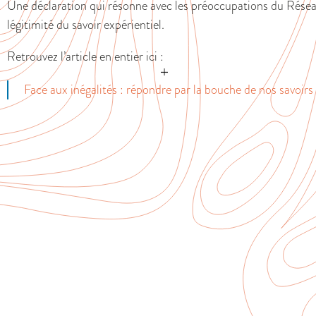
Une déclaration qui résonne avec les préoccupations du Rés
légitimité du savoir expérientiel.
Retrouvez l’article en entier ici :
Face aux inégalités : répondre par la bouche de nos savoirs