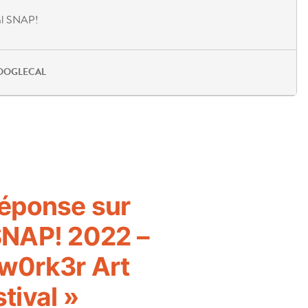
al SNAP!
OOGLECAL
réponse sur
SNAP! 2022 –
w0rk3r Art
tival »