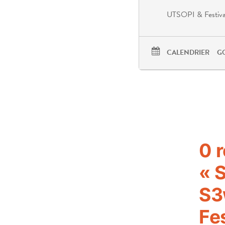
UTSOPI & Festiv
CALENDRIER
G
0 
« 
S3
Fes