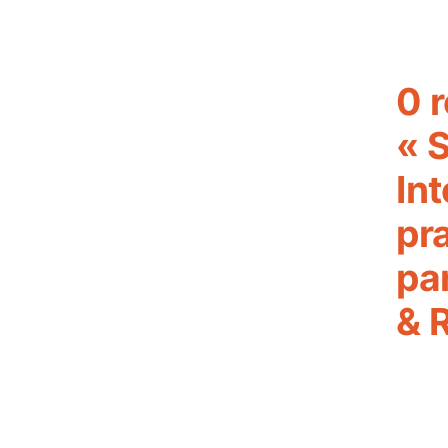
0 
« S
Int
pr
pa
& 