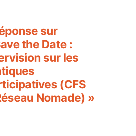
réponse sur
ave the Date :
ervision sur les
atiques
rticipatives (CFS
Réseau Nomade) »