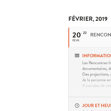
FÉVRIER, 2019
20
23
RENCONT
FÉVR.
INFORMATIO
Les Rencontres Im
documentaires, de
Des projections, 
de la personne en
4 journées de cet
Cette année, le m
avec le Musée Art
une journée Best 
JOUR ET HEU
l’incontournable j