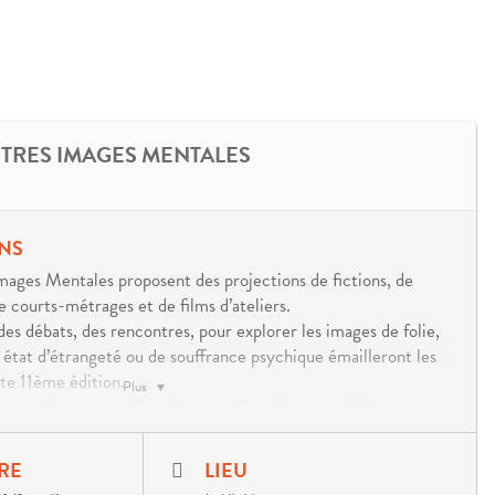
RES IMAGES MENTALES
NS
ages Mentales proposent des projections de fictions, de
 courts-métrages et de films d’ateliers.
des débats, des rencontres, pour explorer les images de folie,
 état d’étrangeté ou de souffrance psychique émailleront les
te 11ème édition.
Plus
ercredi après-midi, un focus sur l’art brut en collaboration
 et Marges en présence de l’artiste André Robillard, le jeudi,
of du Festival Ciné Vidéo Psy de Lorquin, le vendredi,
RE
LIEU
ournée films d’atelier et le samedi, une toile filante spéciale