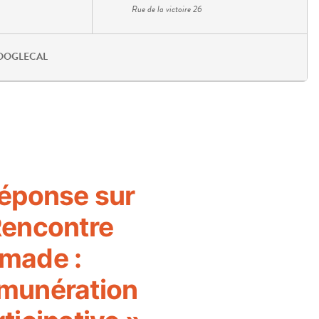
Rue de la victoire 26
OOGLECAL
réponse sur
Rencontre
made :
munération