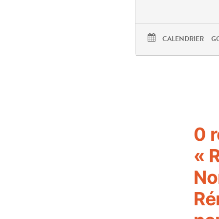
CALENDRIER
G
0 
« 
No
Ré