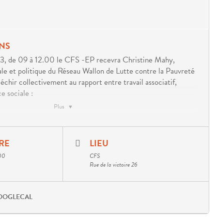
NS
3, de 09 à 12.00 le CFS -EP recevra Christine Mahy,
le et politique du Réseau Wallon de Lutte contre la Pauvreté
chir collectivement au rapport entre travail associatif,
ce sociale :
Plus
ation des personnes en situation de précarité dans l’analyse
 les affectent et renforcer leur capacités à devenir parties
RE
LIEU
ns collectives visant une amélioration de leurs conditions de
:00
CFS
plus en plus dans l’accompagnement que nous leur proposons au
Rue de la victoire 26
ue les pouvoirs publics, à travers leurs financements,
OOGLECAL
lus des associations une responsabilisation des bénéficiaires
 alors même que, paradoxalement, ils contribuent par d’autres