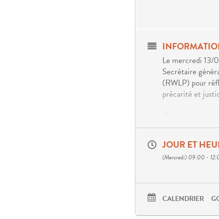
INFORMATIO
Le mercredi 13/0
Secrétaire généra
(RWLP) pour réflé
précarité et justi
»
Favoriser l’implic
des problèmes qui
JOUR ET HEU
prenantes d’actio
(Mercredi) 09:00 - 12
vie s’inscrit de 
quotidien.
Notamment parce q
CALENDRIER
G
exigent toujours p
de leurs services