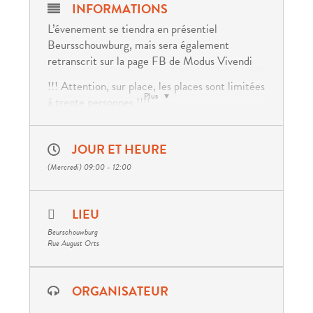
INFORMATIONS
L’évenement se tiendra en présentiel
Beursschouwburg, mais sera également
retranscrit sur la page FB de Modus Vivendi
!!! Attention, sur place, les places sont limitées
Plus
à trente personnes !!!!
La crise sanitaire provoquée par la pandémie de
coronavirus a eu de nombreux effets dont
JOUR ET HEURE
certains continuent de se faire sentir. Plusieurs
(Mercredi) 09:00 - 12:00
communications se sont déjà penchées sur
l’impact de la crise sur nos publics. D’autres,
moins nombreuses, se sont penchées sur
LIEU
l’impact de la crise sur nos activités en tant
Beurschouwburg
qu’acteur·rice de la promotion de la santé, en
Rue August Orts
général, et de la réduction des risques (RdR),
en particulier.
ORGANISATEUR
Au cours du petit-déjeuner, nous aimerions