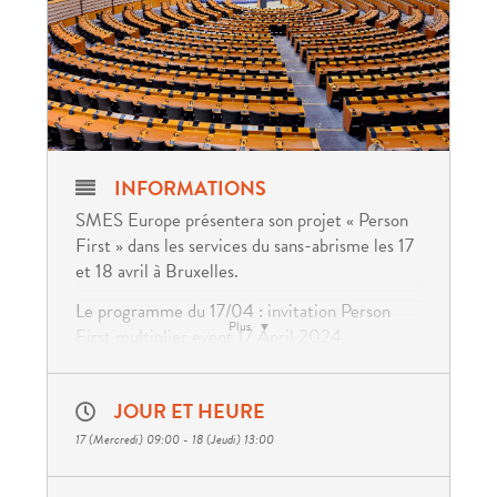
INFORMATIONS
SMES Europe présentera son projet « Person
First » dans les services du sans-abrisme les 17
et 18 avril à Bruxelles.
Le programme du 17/04 :
invitation Person
Plus
First multiplier event 17 April 2024
Le programme du 18/04 :
invitation Person
First policy_event_18_04
JOUR ET HEURE
A partir du projet « dignité et bien-être », le
17 (Mercredi) 09:00 - 18 (Jeudi) 13:00
projet « Person-First » souhaite identifier des
modèles et bonnes pratiques pour des services