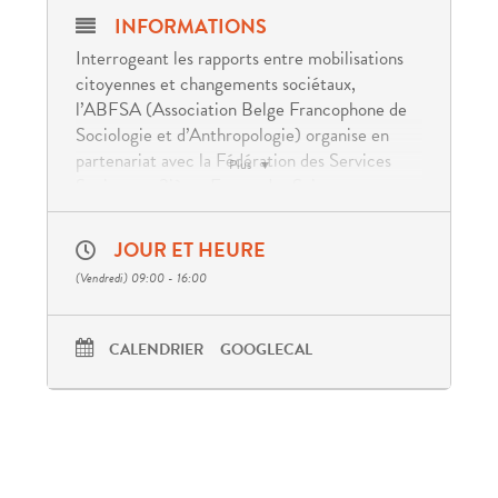
INFORMATIONS
Interrogeant les rapports entre mobilisations
citoyennes et changements sociétaux,
l’ABFSA (Association Belge Francophone de
Sociologie et d’Anthropologie) organise en
partenariat avec la Fédération des Services
Plus
Sociaux un 3ième Forum des Sciences
Sociales.
JOUR ET HEURE
Après une conférence introductive de
Mohammed Nachi (Uliège), trois ateliers
(Vendredi) 09:00 - 16:00
seront proposés, dont l’un s’intitulant « Public
en marge et travail social : quelle actualité du
CALENDRIER
GOOGLECAL
lien social ». Une occasion d’interroger la
participation des premier·e·s concerné·e·s du
secteur social-santé.
La journée se déroule à Liège de de 9 à 16h.