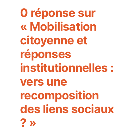
Inscription :
0 réponse sur
https://forms.office.com/e/fpAaewC6zJ
« Mobilisation
citoyenne et
réponses
institutionnelles :
vers une
recomposition
des liens sociaux
? »