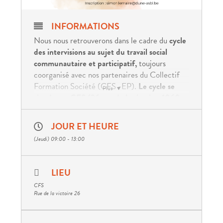
INFORMATIONS
Nous nous retrouverons dans le cadre du
cycle
des
intervisions au sujet du travail social
communautaire et participatif,
toujours
coorganisé avec nos partenaires du Collectif
Formation Société (CFS -EP).
Le cycle se
Plus
tiendra au CFS (26 rue de la victoire, 1060
Saint-Gilles)
t
ous les troisièmes jeudi du mois
(sauf en septembre), de 9 à 13h
et est destiné
JOUR ET HEURE
aux personnes engagées dans un projet
(Jeudi) 09:00 - 13:00
communautaire ou participatif. Les rencontres
ont pour objectif de partager nos difficultés et
succès, et dégager des thématiques à creuser
LIEU
ensemble, en vue d’établir une communauté de
CFS
pratiques.
Rue de la victoire 26
Chaque séance se concentre sur un projet mais
dégage du temps pour les actualités de