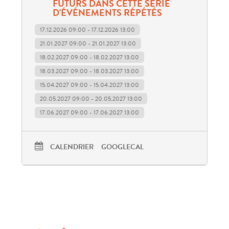
essayons de contacter des
FUTURS DANS CETTE SÉRIE
D'ÉVÉNEMENTS RÉPÉTÉS
personnes ayant eu à produire un
17.12.2026 09:00 - 17.12.2026 13:00
commun avec plus ou moins de
21.01.2027 09:00 - 21.01.2027 13:00
18.02.2027 09:00 - 18.02.2027 13:00
facilité. L’accent sera mis sur la
18.03.2027 09:00 - 18.03.2027 13:00
pluralité des méthodes
15.04.2027 09:00 - 15.04.2027 13:00
20.05.2027 09:00 - 20.05.2027 13:00
collaboratives de production et
17.06.2027 09:00 - 17.06.2027 13:00
leurs médiums variés. Le lieu sera
également mobilisable pour
CALENDRIER
GOOGLECAL
présenter ses projets
communautaires et les discuter à
plusieurs.
Les dates 2026 : 17/09, 29/10,