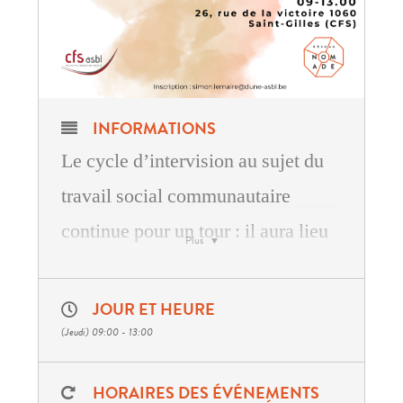
INFORMATIONS
Le cycle d’intervision au sujet du
travail social communautaire
continue pour un tour : il aura lieu
Plus
tous les 3ièmes jeudi du mois.
Cette année, en marge d’un projet
JOUR ET HEURE
d’écriture collaborative à partir des
(Jeudi) 09:00 - 13:00
trois premiers cycles, nous
HORAIRES DES ÉVÉNEMENTS