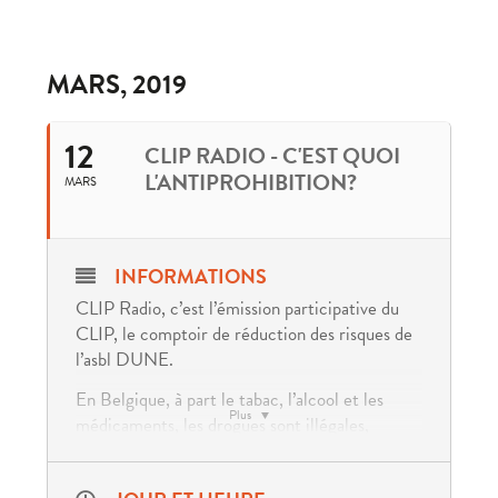
MARS, 2019
12
CLIP RADIO - C'EST QUOI
L'ANTIPROHIBITION?
MARS
INFORMATIONS
CLIP Radio, c’est l’émission participative du
CLIP, le comptoir de réduction des risques de
l’asbl DUNE.
En Belgique, à part le tabac, l’alcool et les
Plus
médicaments, les drogues sont illégales,
prohibées.
Pourquoi certains produits sont-ils illégaux?