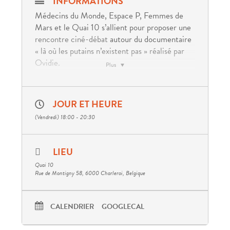
INFORMATIONS
Médecins du Monde, Espace P, Femmes de
Mars et le Quai 10 s’allient pour proposer une
rencontre ciné-débat
autour du documentaire
« là où les putains n’existent pas » réalisé par
Ovidie.
Plus
Le documentaire fait le récit du meurtre de
Eva-Marree Kullander-Smith
, dite « Jasmine
JOUR ET HEURE
Petite », assassinée de 31 coups de couteau par
son ancien compagnon dans le bureau des
(Vendredi) 18:00 - 20:30
services sociaux
suédois
le
11 juillet 2013
.
Malgré son passé de violence, ce dernier avait
LIEU
obtenu la garde de leurs deux enfants lorsque
Quai 10
les services sociaux ont découvert qu’elle avait
Rue de Montigny 58, 6000 Charleroi, Belgique
travaillé comme
escort
pendant deux
semaines. Malgré de nombreuses démarches
pendant trois ans, les services sociaux refusent
CALENDRIER
GOOGLECAL
de lui rendre la garde de ses enfants. Elle
devient alors porte-parole pour le syndicat