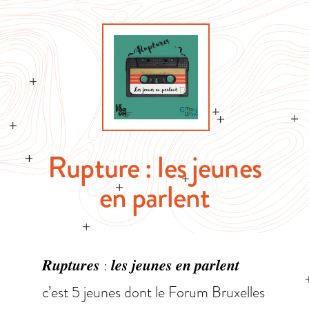
Rupture : les jeunes
en parlent
𝑹𝒖𝒑𝒕𝒖𝒓𝒆𝒔 : 𝒍𝒆𝒔 𝒋𝒆𝒖𝒏𝒆𝒔 𝒆𝒏 𝒑𝒂𝒓𝒍𝒆𝒏𝒕
c’est 5 jeunes dont le Forum Bruxelles