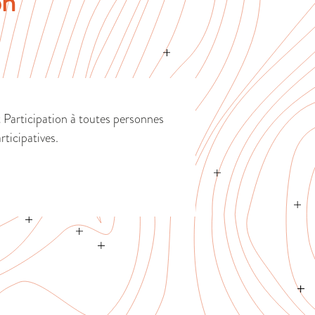
on
 Participation à toutes personnes
rticipatives.